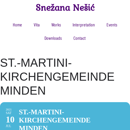
Snežana Nešić
Home
Vita
Works
Interpretation
Events
Downloads
Contact
ST.-MARTINI-
KIRCHENGEMEINDE
MINDEN
2021
ST.-MARTINI-
SAT
10
KIRCHENGEMEINDE
JUL
MINDEN