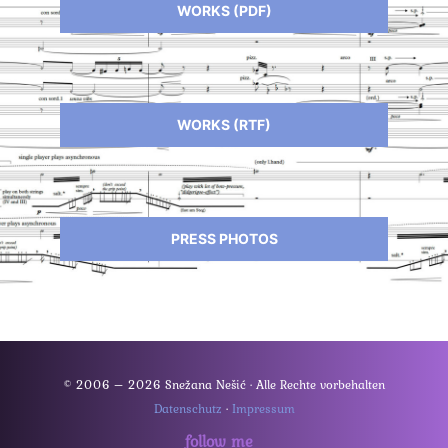
WORKS (PDF)
WORKS (RTF)
PRESS PHOTOS
© 2006 – 2026 Snežana Nešić · Alle Rechte vorbehalten
Datenschutz
·
Impressum
follow me