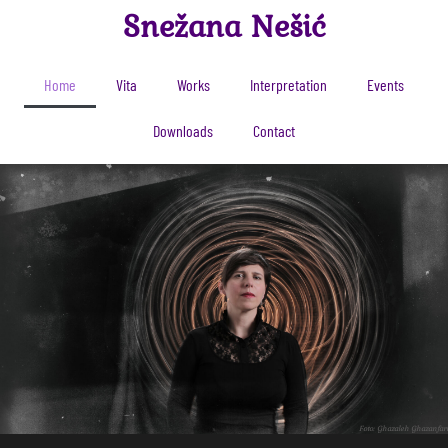
Snežana Nešić
Home
Vita
Works
Interpretation
Events
Downloads
Contact
Foto: Ghazaleh Ghazanfari