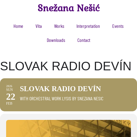
Snežana Nešić
Home
Vita
Works
Interpretation
Events
Downloads
Contact
SLOVAK RADIO DEVÍN
2026
SLOVAK RADIO DEVÍN
SUN
22
WITH ORCHESTRAL WORK LYSIS BY SNEZANA NESIC
FEB