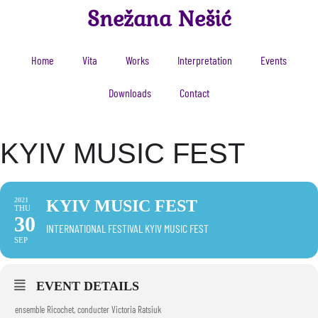
Snežana Nešić
Home
Vita
Works
Interpretation
Events
Downloads
Contact
KYIV MUSIC FEST
2021
KYIV MUSIC FEST
THU
30
INTERNATIONAL FESTIVAL KYIV MUSIC FEST
SEP
EVENT DETAILS
ensemble Ricochet, conducter Victoria Ratsiuk