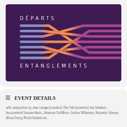
EVENT DETAILS
with composition by Jean Lesage (premiere), Ofer Pelz (premiere), Ana Sokolovic
(eu.premiere) Snezana Nesic, Johannes Schöllhorn, Gordon Williamson, Benjamin Scheuer,
Alissa Chung, Michel Oesterle etc.