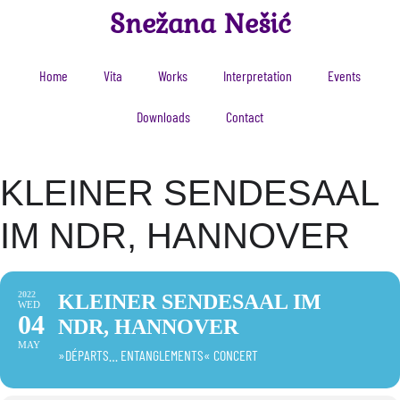
Snežana Nešić
Home
Vita
Works
Interpretation
Events
Downloads
Contact
KLEINER SENDESAAL
IM NDR, HANNOVER
2022
KLEINER SENDESAAL IM
WED
04
NDR, HANNOVER
MAY
»DÉPARTS… ENTANGLEMENTS« CONCERT