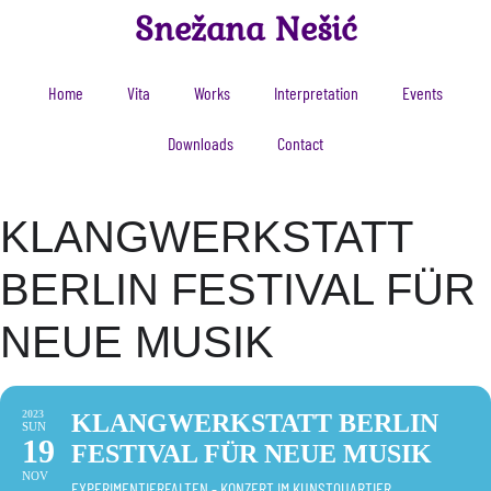
Snežana Nešić
Home
Vita
Works
Interpretation
Events
Downloads
Contact
KLANGWERKSTATT
BERLIN FESTIVAL FÜR
NEUE MUSIK
2023
KLANGWERKSTATT BERLIN
SUN
19
FESTIVAL FÜR NEUE MUSIK
NOV
EXPERIMENTIERFALTEN - KONZERT IM KUNSTQUARTIER