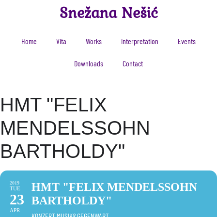
Snežana Nešić
Home
Vita
Works
Interpretation
Events
Downloads
Contact
HMT "FELIX
MENDELSSOHN
BARTHOLDY"
2019
HMT "FELIX MENDELSSOHN
TUE
23
BARTHOLDY"
APR
KONZERT MUSIK&GEGENWART