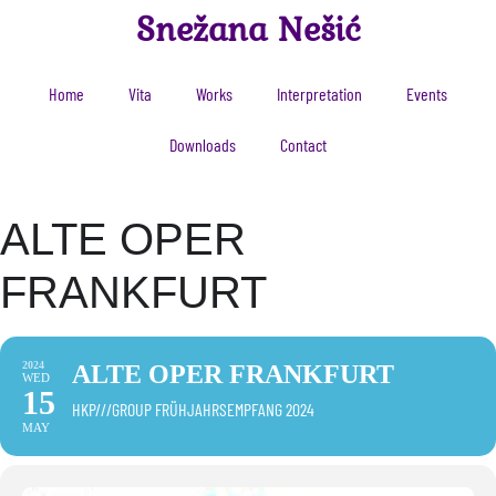
Snežana Nešić
Home
Vita
Works
Interpretation
Events
Downloads
Contact
ALTE OPER
FRANKFURT
2024
ALTE OPER FRANKFURT
WED
15
HKP///GROUP FRÜHJAHRSEMPFANG 2024
MAY