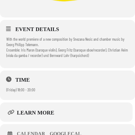
EVENT DETAILS
With the world premiere of a new composition by Snezana Nesic and chamber music by
Georg Philipp Telemann.
Ensemble: Iris Maron (baroque violin), Georg Fritz (baroque oboe/recorder), Christian Heim
(viola da gamba / recorder) und Bernward Lohr (harpsichord)
TIME
(Friday) 18:00 - 20:00
LEARN MORE
CALENDAR
GOOGLECAL