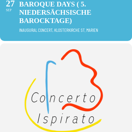
27
BAROQUE DAYS ( 5.
SEP
NIEDERSÄCHSISCHE
BAROCKTAGE)
INAUGURAL CONCERT, KLOSTERKIRCHE ST. MARIEN