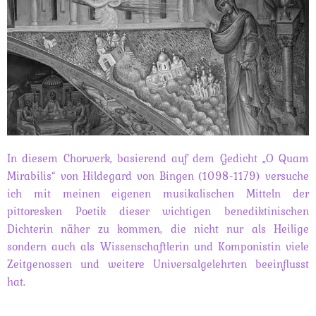
In diesem Chorwerk, basierend auf dem Gedicht „O Quam
Mirabilis“ von Hildegard von Bingen (1098-1179) versuche
ich mit meinen eigenen musikalischen Mitteln der
pittoresken Poetik dieser wichtigen benediktinischen
Dichterin näher zu kommen, die nicht nur als Heilige
sondern auch als Wissenschaftlerin und Komponistin viele
Zeitgenossen und weitere Universalgelehrten beeinflusst
hat.