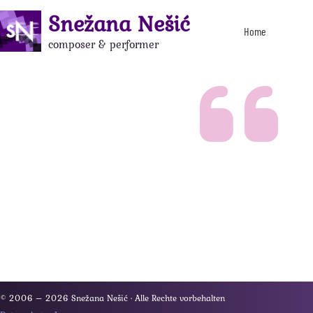
Snežana Nešić
Home
composer & performer
»Die Musik
schaf
© 2006 – 2026 Snežana Nešić · Alle Rechte vorbehalten