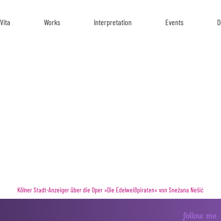
Vita
Works
Interpretation
Events
D
 klingt unverbraucht, drängt sich ni
ft dabei eine dichte düstere Atmosph
Kölner Stadt-Anzeiger über die Oper »Die Edelweißpiraten« von Snežana Nešić
follow me