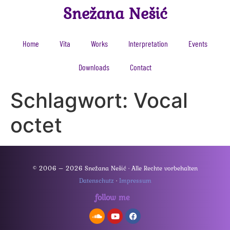
Snežana Nešić
Home
Vita
Works
Interpretation
Events
Downloads
Contact
Schlagwort:
Vocal
octet
© 2006 – 2026 Snežana Nešić · Alle Rechte vorbehalten
Datenschutz
·
Impressum
follow me