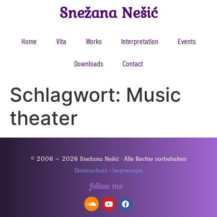
Snežana Nešić
Home
Vita
Works
Interpretation
Events
Downloads
Contact
Schlagwort:
Music
theater
© 2006 – 2026 Snežana Nešić · Alle Rechte vorbehalten
Datenschutz
·
Impressum
follow me