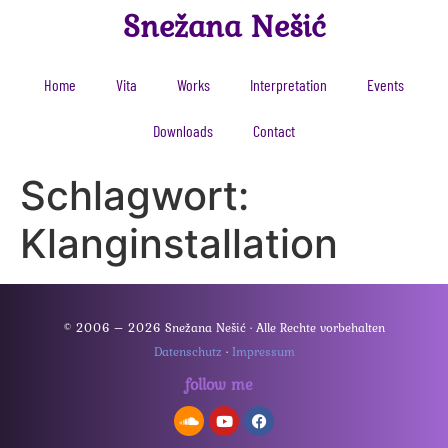
Snežana Nešić
Home
Vita
Works
Interpretation
Events
Downloads
Contact
Schlagwort:
Klanginstallation
© 2006 – 2026 Snežana Nešić · Alle Rechte vorbehalten
Datenschutz
·
Impressum
follow me