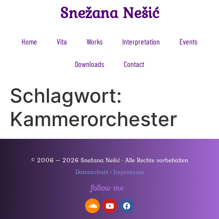
Snežana Nešić
Home
Vita
Works
Interpretation
Events
Downloads
Contact
Schlagwort:
Kammerorchester
© 2006 – 2026 Snežana Nešić · Alle Rechte vorbehalten
Datenschutz
·
Impressum
follow me