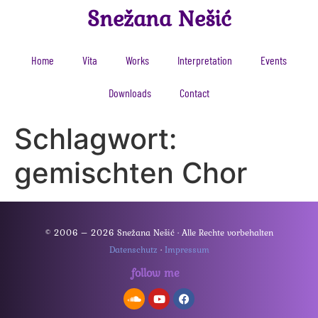
Snežana Nešić
Home
Vita
Works
Interpretation
Events
Downloads
Contact
Schlagwort:
gemischten Chor
© 2006 – 2026 Snežana Nešić · Alle Rechte vorbehalten
Datenschutz
·
Impressum
follow me