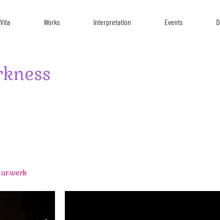
Vita
Works
Interpretation
Events
D
rkness
 ur.werk