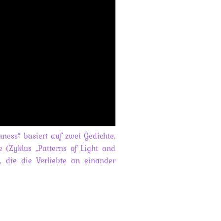
ness“ basiert auf zwei Gedichte,
(Zyklus „Patterns of Light and
, die die Verliebte an einander